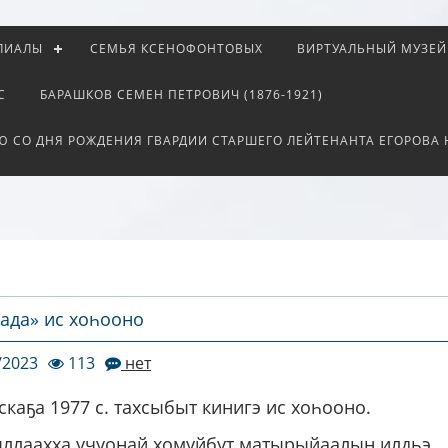
ЛИАЛЫ
СЕМЬЯ КСЕНОФОНТОВЫХ
ВИРТУАЛЬНЫЙ МУЗЕЙ
С
БАРАШКОВ СЕМЕН ПЕТРОВИЧ (1876-1921)
Ю СО ДНЯ РОЖДЕНИЯ ГВАРДИИ СТАРШЕГО ЛЕЙТЕНАНТА ЕГОРОВА
ада» ис хоһооно
/2023
113
нет
каҕа 1977 с. тахсыбыт кинигэ ис хоһооно.
ыллаахха учуонай хомуйбут матырыйаалын илдьэ