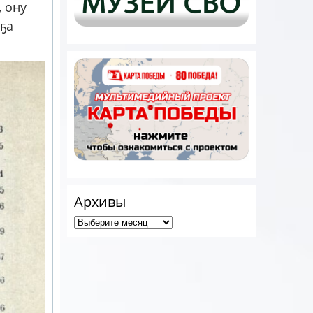
 ону
ҕа
Архивы