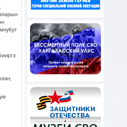
.
халарын
ын
умнубут
бииргэ
олан,
түм