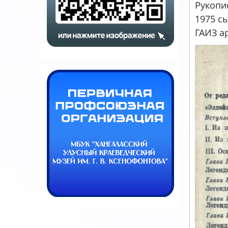
Рукопи
1975 с
ГАИЗ а