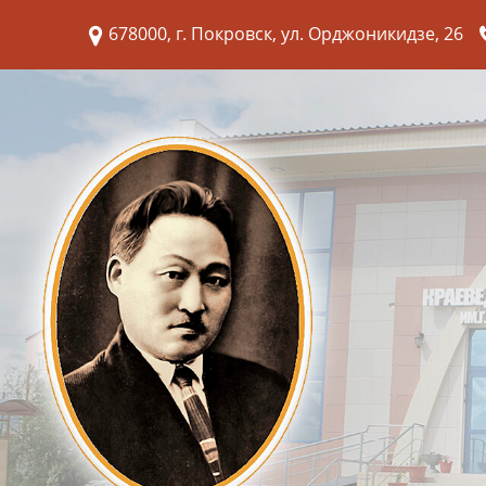
678000, г. Покровск, ул. Орджоникидзе, 26