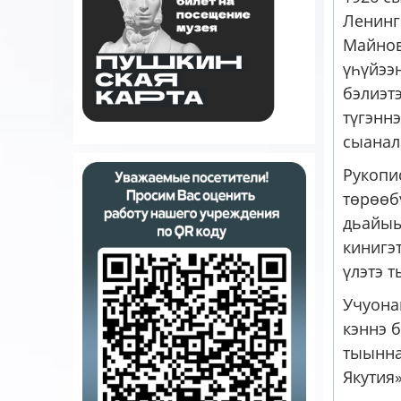
Ленинг
Майнов
үһүйээ
бэлиэт
түгэнн
сыанал
Рукопи
төрөөб
дьайыы
кинигэ
үлэтэ 
Учуона
кэннэ 
тыынна
Якутия»