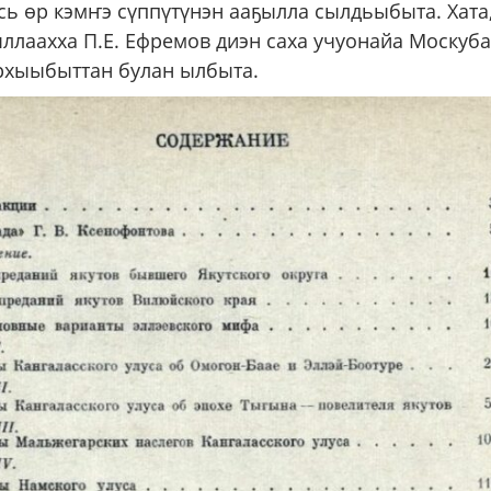
сь өр кэмҥэ сүппүтүнэн ааҕылла сылдьыбыта. Хата,
ыллаахха П.Е. Ефремов диэн саха учуонайа Москуба
рхыыбыттан булан ылбыта.