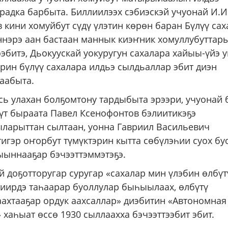
радка барбыта. Биллиилээх сэбиэскэй учуонай И.И
 кини хомуйбут сүдү үлэтин көрөн баран Бүлүү са
ннэрэ аан бастаан маннык киэҥник хомуллубуттар
ээбитэ, Дьокуускай уокуругун сахалара хайыы-үйэ 
эрин бүлүү сахалара илдьэ сылдьаллар эбит диэн
аабыта.
сь улахан болҕомтону тардыбыта эрээри, учуонай 
үт быраата Павел Ксенофонтов бэлиитикэҕэ
ларыттан сылтаан, уонна Гавриил Васильевич
тигэр оҥорбут түмүктэрин кытта сөбүлэһии суох бу
тыыннааҕар бэчээттэммэтэҕэ.
й доҕотторугар суругар «сахалар мин үлэбин өлбү
биирдэ таһаарар буоллулар быһыылаах, өлбүтү
ахтааҕар ордук аахсаллар» диэбитин «Автономная
 хаһыат өссө 1930 сыллаахха бэчээттээбит эбит.