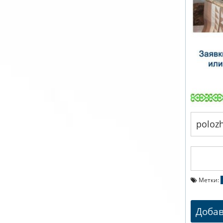
polozh
Скача
Метки:
Доба