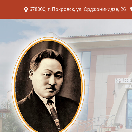
678000, г. Покровск, ул. Орджоникидзе, 26