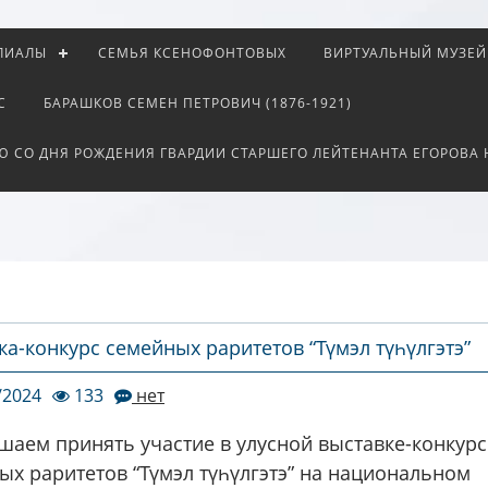
ЛИАЛЫ
СЕМЬЯ КСЕНОФОНТОВЫХ
ВИРТУАЛЬНЫЙ МУЗЕЙ
С
БАРАШКОВ СЕМЕН ПЕТРОВИЧ (1876-1921)
Ю СО ДНЯ РОЖДЕНИЯ ГВАРДИИ СТАРШЕГО ЛЕЙТЕНАНТА ЕГОРОВА
ка-конкурс семейных раритетов “Түмэл түһүлгэтэ”
/2024
133
нет
шаем принять участие в улусной выставке-конкурс
ых раритетов “Түмэл түһүлгэтэ” на национальном