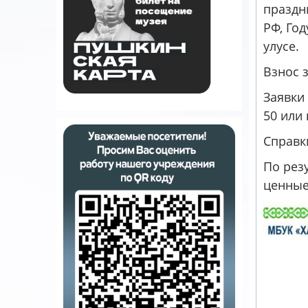
праздн
РФ, Год
улусе.
Взнос з
Заявки
50 или 
Справки
По рез
ценные