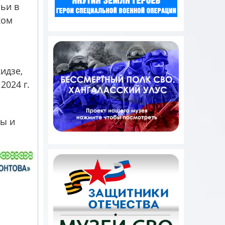
ьи в
ком
идзе,
2024 г.
мы и