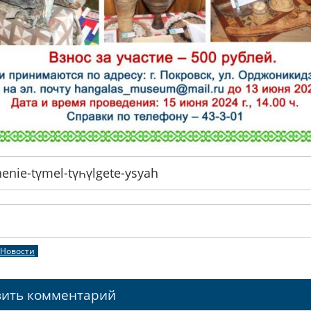
enie-tүmel-tүһүlgete-ysyah
ть
Новости
вить комментарий