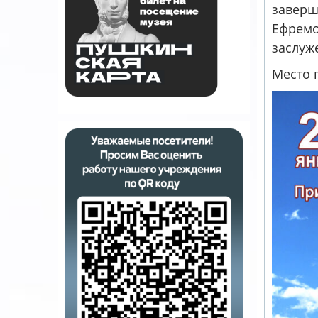
заверш
Ефремо
заслуж
Место 