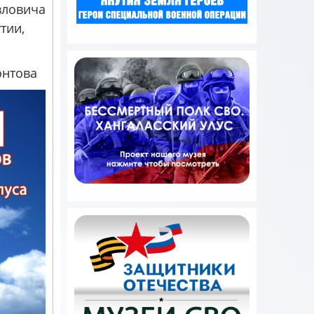
вловича
тии,
онтова