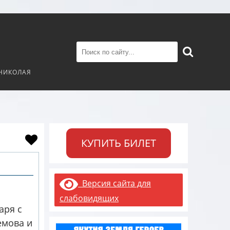
 НИКОЛАЯ
КУПИТЬ БИЛЕТ
Версия сайта для
слабовидящих
аря с
емова и