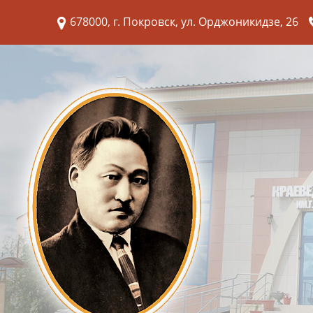
678000, г. Покровск, ул. Орджоникидзе, 26