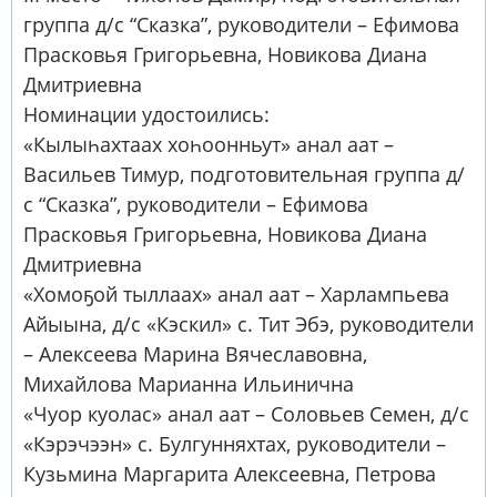
группа д/с “Сказка”, руководители – Ефимова
Прасковья Григорьевна, Новикова Диана
Дмитриевна
Номинации удостоились:
«Кылыһахтаах хоһоонньут» анал аат –
Васильев Тимур, подготовительная группа д/
с “Сказка”, руководители – Ефимова
Прасковья Григорьевна, Новикова Диана
Дмитриевна
«Хомоҕой тыллаах» анал аат – Харлампьева
Айыына, д/с «Кэскил» с. Тит Эбэ, руководители
– Алексеева Марина Вячеславовна,
Михайлова Марианна Ильинична
«Чуор куолас» анал аат – Соловьев Семен, д/с
«Кэрэчээн» с. Булгунняхтах, руководители –
Кузьмина Маргарита Алексеевна, Петрова