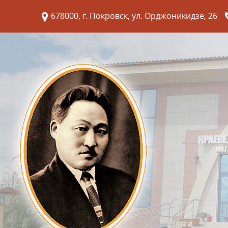
678000, г. Покровск, ул. Орджоникидзе, 26