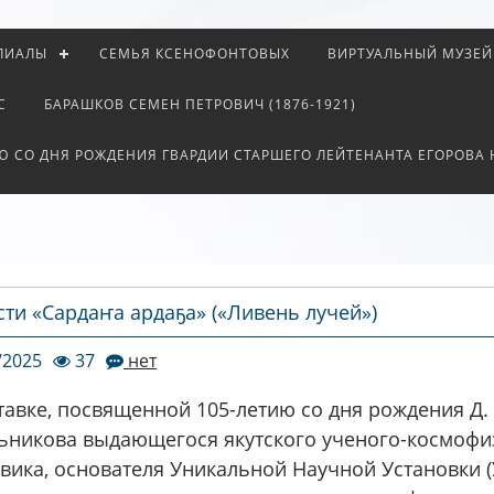
ЛИАЛЫ
СЕМЬЯ КСЕНОФОНТОВЫХ
ВИРТУАЛЬНЫЙ МУЗЕЙ
С
БАРАШКОВ СЕМЕН ПЕТРОВИЧ (1876-1921)
Ю СО ДНЯ РОЖДЕНИЯ ГВАРДИИ СТАРШЕГО ЛЕЙТЕНАНТА ЕГОРОВА
сти «Сардаҥа ардаҕа» («Ливень лучей»)
/2025
37
нет
тавке, посвященной 105-летию со дня рождения Д. 
ьникова выдающегося якутского ученого-космофи
вика, основателя Уникальной Научной Установки (