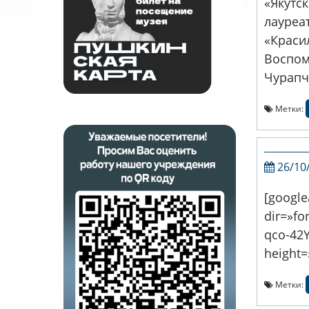
«Якутс
лауреа
«Краси
Воспом
Чурапч
Метки:
26/10
[googl
dir=»f
qco-42
height=
Метки: