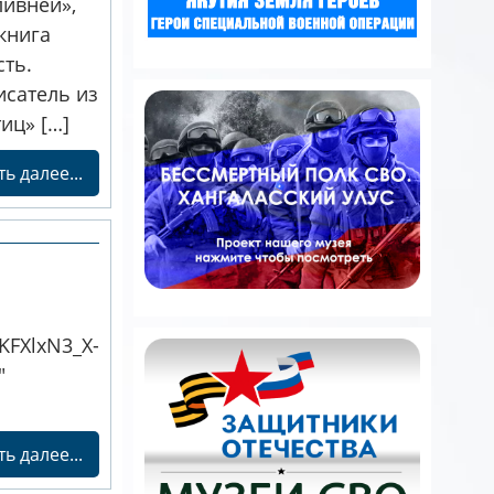
ливней»,
книга
ть.
исатель из
иц» […]
ь далее...
KFXlxN3_X-
″
ь далее...