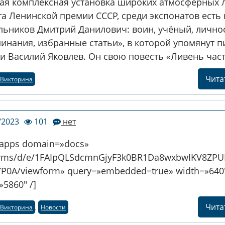
кая комплексная установка широких атмосферных 
та Ленинской премии СССР, среди экспонатов есть 
льников Дмитрий Данилович: воин, учёный, личнос
инания, избранные статьи», в которой упомянут п
и Василий Яковлев. Он свою повесть «Ливень част
Читат
Викторина
/2023
101
нет
eapps domain=»docs»
orms/d/e/1FAIpQLSdcmnGjyF3k0BR1Da8wxbwIKV8ZPU
YP0A/viewform» query=»embedded=true» width=»640
»5860″ /]
Читат
Викторина
,
Новости