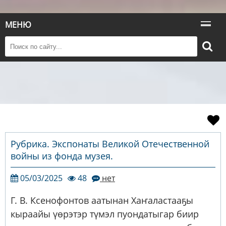
МЕНЮ
Рубрика. Экспонаты Великой Отечественной
войны из фонда музея.
05/03/2025
48
нет
Г. В. Ксенофонтов аатынан Хаҥаластааҕы
кыраайы үөрэтэр түмэл пуондатыгар биир