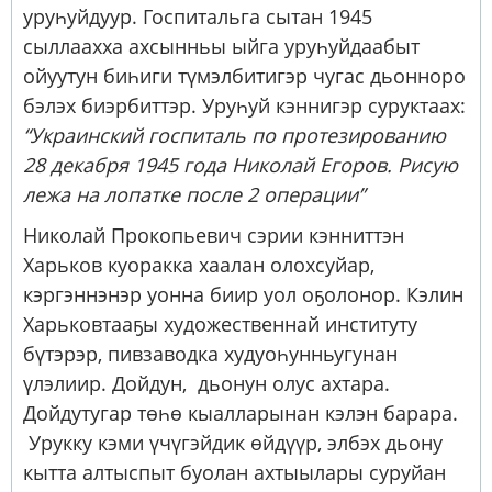
уруһуйдуур. Госпитальга сытан 1945
сыллаахха ахсынньы ыйга уруһуйдаабыт
ойуутун биһиги түмэлбитигэр чугас дьонноро
бэлэх биэрбиттэр. Уруһуй кэннигэр суруктаах:
“Украинский госпиталь по протезированию
28 декабря 1945 года Николай Егоров. Рисую
лежа на лопатке после 2 операции”
Николай Прокопьевич сэрии кэнниттэн
Харьков куоракка хаалан олохсуйар,
кэргэннэнэр уонна биир уол оҕолонор. Кэлин
Харьковтааҕы художественнай институту
бүтэрэр, пивзаводка худуоһунньугунан
үлэлиир. Дойдун, дьонун олус ахтара.
Дойдутугар төһө кыалларынан кэлэн барара.
Урукку кэми үчүгэйдик өйдүүр, элбэх дьону
кытта алтыспыт буолан ахтыылары суруйан