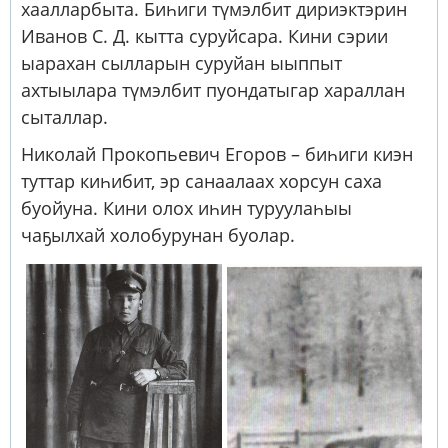
хаалларбыта. Биһиги түмэлбит дириэктэрин
Иванов С. Д. кытта суруйсара. Кини сэрии
ыарахан сылларын суруйан ыыппыт
ахтыылара түмэлбит пуондатыгар хараллан
сыталлар.
Николай Прокопьевич Егоров – биһиги киэн
туттар киһибит, эр санаалаах хорсун саха
буойуна. Кини олох иһин туруулаһыы
чаҕылхай холобурунан буолар.