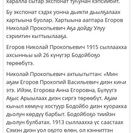
харалла сытар экспонат туһунан кэпсиибит.
Бу экспонат сэдэх уонна дьикти дьылҕалаах
хартыына буолар. Хартыына ааптара Егоров
Николай Прокопьевич Аҕа дойду Улуу
сэриитин кыттыылааҕа.
Егоров Николай Прокопьевич 1915 сыллаахха
ахсынньы ый 26 күнүгэр Бодойбоҕо
төрөөбүтэ.
Николай Прокопьевич ахтыытыттан: «Мин
аҕам Егоров Прокопий Васильевич диэн киһи
этэ. Ийэм, Егорова Анна Егоровна, Бүлүүгэ
Аҕыс Арыылаах диэн сиргэ төрөөбүт. Аҕам
кыһыл көмүһү хостуур Бодойбо диэн куоракка
дьолун көрдүү барбыт. Бодойбоҕо тиийэн
дьолун булбатах. 1913 сыллаахха үс саастаах
Сэмэн диэн уол оҕото өлөн, ол кэнниттэн