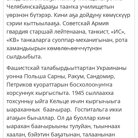
Челябинскайдааҕы тааҥка училищетын
үөрэнэн бүтэрэр. Кини аҕа дойдуну көмүскүүр
сэрии кыттыылааҕа. Советскай Армия
гвардия старшай лейтенаана, танкист, «ИС»,
«КВ» танкаларга суоппар-механигынан, рота
хамандыырын көмөлөһөөччүтүнэн
сылдьыбыта.
Фашистскай талабырдьыттартан Украинаны
уонна Польша Сарны, Ракум, Сандомир,
Петриков куораттарын босхолооһуҥҥа
хорсуннук кыргыспыта. 1945 сыллаахха
тохсунньу ыйга Кельце иһин кыргыһыыга
ыараханнык бааһырар. Госпитальга икки
атаҕын быһаллар. Ол да буоллар кини
ыарахан бааһырыыны тулуйан, тыыннаах
хаалан, бэйэтин баҕатынан, талаанынан