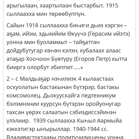
арыгылаан, хаартылаан быстарбыт. 1915
сыллаахха мин төрөөбүппүн.
Сайын 1918 сыллаахха биһиги дьиэ кэргэн –
аҕам, ийэм, эдьиийим Өкүүчэ (Герасим ийэтэ)
уонна мин буоламмыт – тайҕаттан
дойдубутугар көһөн кэлэн, кубалаах алаас
атаҕар Хоочоон Бүөтүрү (Егоров Петр) кытта
бииргэ олорбут эбиппит…..»
2 – с Малдьаҕар нэһилиэк 4 кылаастаах
оскуолатын бастакынан бүтэрэр, бастакы
комсомолец. Дьокуускайга педтехникум
бэлэмнэнии куурсун бүтэрэн оройуонугар
тахсан үөрэх салаатын сэбиэдиссэйинэн
үлэлиир. 1939 сыллаахха Кыһыл Аармыйа
кэккэтигэр ыҥырыллар. 1940-1944 сс.
Владивастоктааҕы политучилищены уонна