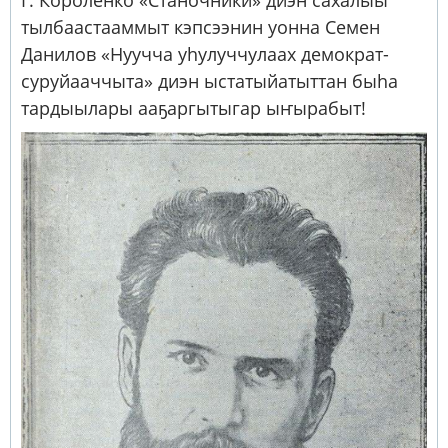
Г. Короленко «Станочники» диэн сахалыы
тылбаастааммыт кэпсээнин уонна Семен
Данилов «Нуучча уhулуччулаах демократ-
суруйааччыта» диэн ыстатыйатыттан быhа
тардыылары ааҕаргытыгар ыҥырабыт!