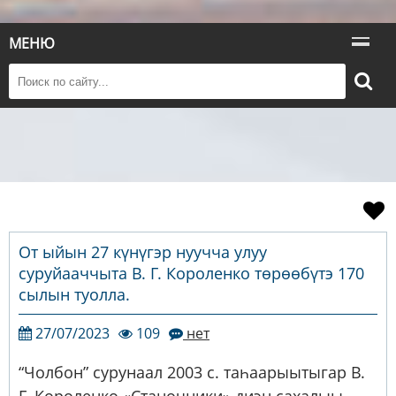
МЕНЮ
От ыйын 27 күнүгэр нуучча улуу
суруйааччыта В. Г. Короленко төрөөбүтэ 170
сылын туолла.
27/07/2023
109
нет
“Чолбон” сурунаал 2003 с. таһаарыытыгар В.