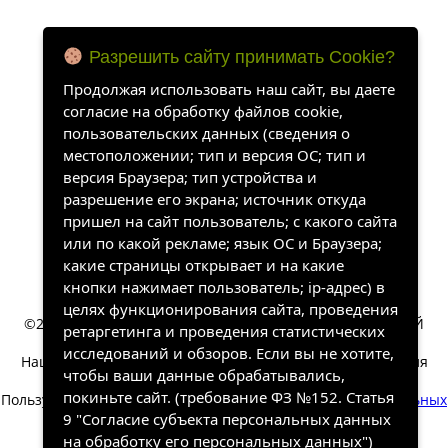
Разрешить сайту принимать Cookie?
Продолжая использовать наш сайт, вы даете
согласие на обработку файлов cookie,
пользовательских данных (сведения о
местоположении; тип и версия ОС; тип и
версия Браузера; тип устройства и
разрешение его экрана; источник откуда
пришел на сайт пользователь; с какого сайта
или по какой рекламе; язык ОС и Браузера;
какие страницы открывает и на какие
кнопки нажимает пользователь; ip-адрес) в
целях функционирования сайта, проведения
©2022-2026, «ХАНГАЛАССКИЙ УЛУСНЫЙ КРАЕВЕДЧЕСКИЙ
ретаргетинга и проведения статистических
МУЗЕЙ». Все права защищены.
исследований и обзоров. Если вы не хотите,
Наш сайт собирает информацию, которая необходима для
чтобы ваши данные обрабатывались,
работы сайта.
покиньте сайт. (требование ФЗ №152. Статья
Пользуясь сайтом вы соглашаетесь на обработку
персональных
9 "Согласие субъекта персональных данных
данных
.
на обработку его персональных данных")
Разработка и техническая