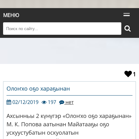
МЕНЮ
1
Олоҥхо оҕо хараҕынан
02/12/2019
197
нет
Ахсынньы 2 күнүгэр «Олоҥхо оҕо хараҕынан»
М. К. Попова аатынан Майатааҕы оҕо
ускуустубатын оскуолатын