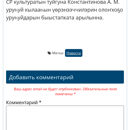
СР культуратын туйгуна Константинова А. М.
уруһуй кылааһын үөрэнээччилэрин олоҥхоҕо
уруһуйдарын быыстапката арылынна.
Метки:
Новости
Добавить комментарий
Ваш адрес email не будет опубликован.
Обязательные поля
помечены
*
Комментарий
*