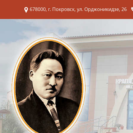
678000, г. Покровск, ул. Орджоникидзе, 26