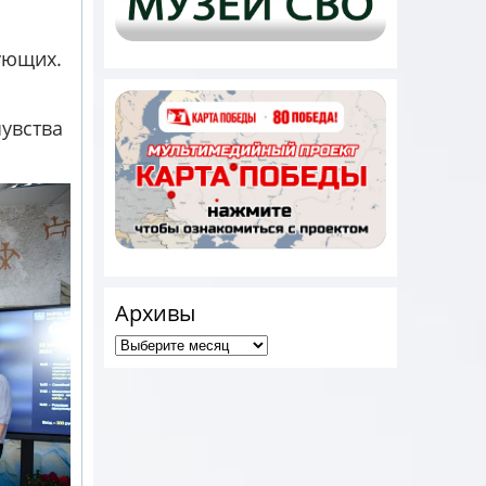
ующих.
чувства
Архивы