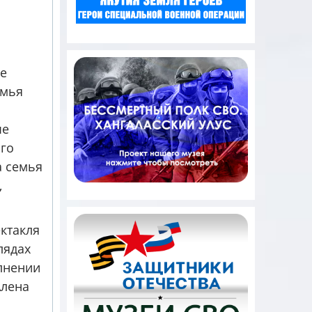
ре
емья
ые
ого
а семья
,
ктакля
лядах
лнении
Алена