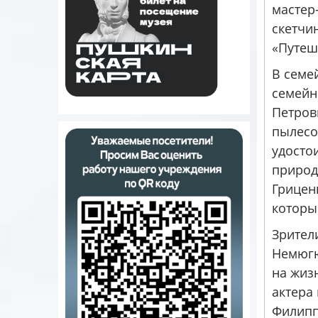
мастер
скетчи
«Путеш
В семе
семейн
Петров
пылесо
удосто
природ
Грицен
которы
Зрител
Немюгю
на жиз
актера
Филипп