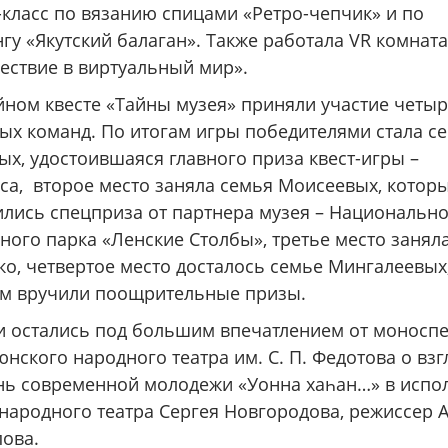
-класс по вязанию спицами «Ретро-чепчик» и по
нгу «Якутский балаган». Также работала VR комната
ествие в виртуальный мир».
йном квесте «Тайны музея» приняли участие четы
ых команд. По итогам игры победителями стала с
ых, удостоившаяся главного приза квест-игры –
са, второе место заняла семья Моисеевых, котор
ились спецприза от партнера музея – Национальн
ного парка «Ленские Столбы», третье место занял
ко, четвертое место досталось семье Мингалеевых
м вручили поощрительные призы.
и остались под большим впечатлением от моноспе
нского народного театра им. С. П. Федотова о взг
нь современной молодежи «Уонна хаһан…» в испо
 народного театра Сергея Новгородова, режиссер 
ова.