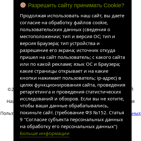
Разрешить сайту принимать Cookie?
Продолжая использовать наш сайт, вы даете
согласие на обработку файлов cookie,
пользовательских данных (сведения о
местоположении; тип и версия ОС; тип и
версия Браузера; тип устройства и
разрешение его экрана; источник откуда
пришел на сайт пользователь; с какого сайта
или по какой рекламе; язык ОС и Браузера;
какие страницы открывает и на какие
кнопки нажимает пользователь; ip-адрес) в
целях функционирования сайта, проведения
©2022-2026, «ХАНГАЛАССКИЙ УЛУСНЫЙ КРАЕВЕДЧЕСКИЙ
ретаргетинга и проведения статистических
МУЗЕЙ». Все права защищены.
исследований и обзоров. Если вы не хотите,
Наш сайт собирает информацию, которая необходима для
чтобы ваши данные обрабатывались,
работы сайта.
покиньте сайт. (требование ФЗ №152. Статья
Пользуясь сайтом вы соглашаетесь на обработку
персональных
данных
.
9 "Согласие субъекта персональных данных
на обработку его персональных данных")
Разработка и техническая
Больше информации
поддержка сайта
SakhaSite.ru