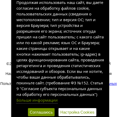
Продолжая использовать наш сайт, вы даете
согласие на обработку файлов cookie,
пользовательских данных (сведения о
местоположении; тип и версия ОС; тип и
версия Браузера; тип устройства и
разрешение его экрана; источник откуда
пришел на сайт пользователь; с какого сайта
или по какой рекламе; язык ОС и Браузера;
какие страницы открывает и на какие
кнопки нажимает пользователь; ip-адрес) в
целях функционирования сайта, проведения
©2022-2026, «ХАНГАЛАССКИЙ УЛУСНЫЙ КРАЕВЕДЧЕСКИЙ
ретаргетинга и проведения статистических
МУЗЕЙ». Все права защищены.
исследований и обзоров. Если вы не хотите,
Наш сайт собирает информацию, которая необходима для
чтобы ваши данные обрабатывались,
работы сайта.
покиньте сайт. (требование ФЗ №152. Статья
Пользуясь сайтом вы соглашаетесь на обработку
персональных
9 "Согласие субъекта персональных данных
данных
.
на обработку его персональных данных")
Разработка и техническая
Больше информации
поддержка сайта
SakhaSite.ru
Соглашаюсь
Настройка Cookies