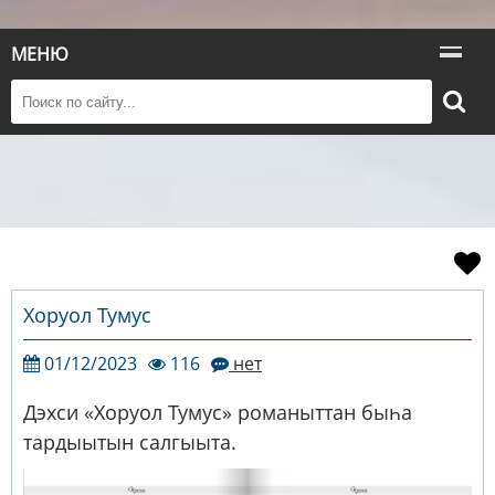
МЕНЮ
Хоруол Тумус
01/12/2023
116
нет
Дэхси «Хоруол Тумус» романыттан быһа
тардыытын салгыыта.