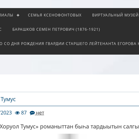
ЛИАЛЫ
СЕМЬЯ КСЕНОФОНТОВЫХ
ВИРТУАЛЬНЫЙ МУЗЕЙ
С
БАРАШКОВ СЕМЕН ПЕТРОВИЧ (1876-1921)
Ю СО ДНЯ РОЖДЕНИЯ ГВАРДИИ СТАРШЕГО ЛЕЙТЕНАНТА ЕГОРОВА
 Тумус
/2023
87
нет
«Хоруол Тумус» романыттан быһа тардыытын салгы