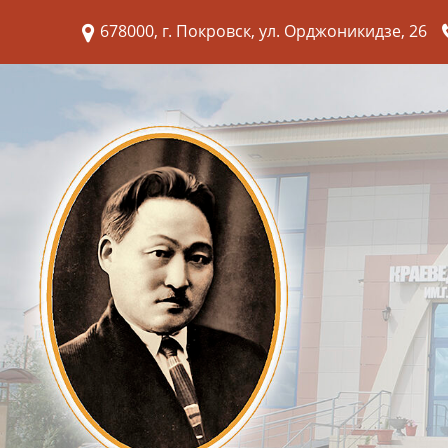
678000, г. Покровск, ул. Орджоникидзе, 26