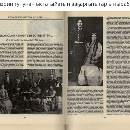
нэрин туһунан ыстатыйатын ааҕаргытыгар ыҥыраб