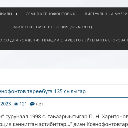
ЛИАЛЫ
СЕМЬЯ КСЕНОФОНТОВЫХ
ВИРТУАЛЬНЫЙ МУЗЕЙ
С
БАРАШКОВ СЕМЕН ПЕТРОВИЧ (1876-1921)
Ю СО ДНЯ РОЖДЕНИЯ ГВАРДИИ СТАРШЕГО ЛЕЙТЕНАНТА ЕГОРОВА
Ксенофонтов төрөөбүтэ 135 сылыгар
/2023
121
нет
н” сурунаал 1998 с. таһаарыытыгар П. Н. Харитоно
юция кэнниттэн эстибиттэр…” диэн Ксенофонтовтар