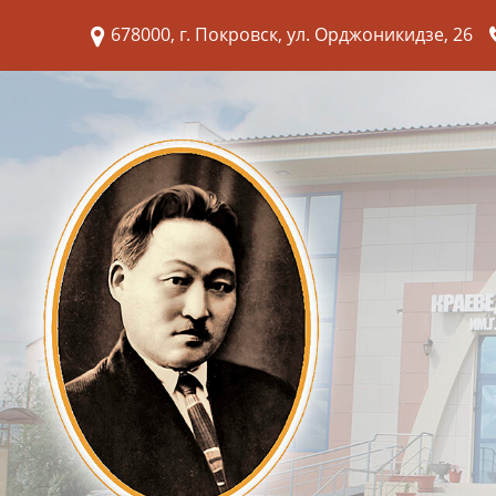
678000, г. Покровск, ул. Орджоникидзе, 26