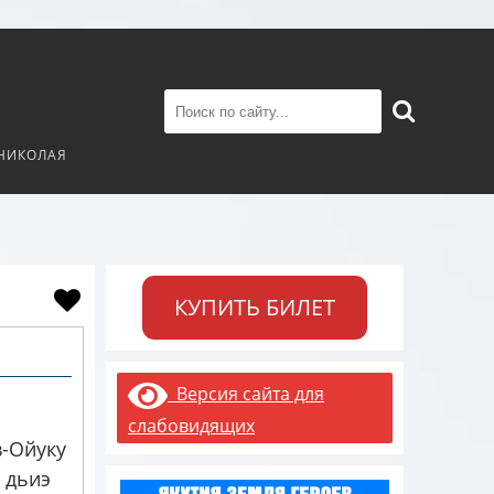
 НИКОЛАЯ
КУПИТЬ БИЛЕТ
Версия сайта для
слабовидящих
в-Ойуку
 дьиэ