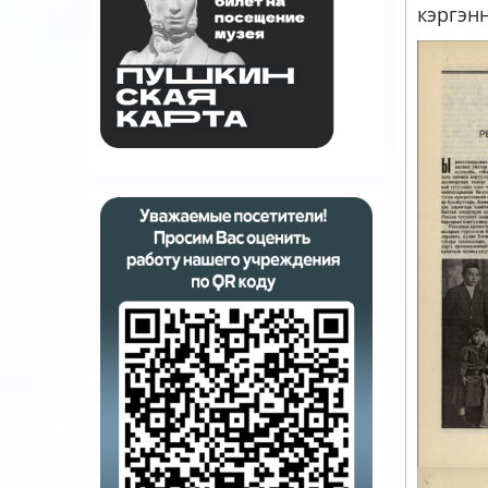
кэргэн