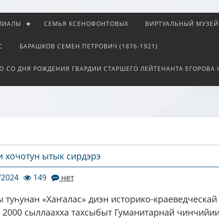
ЛИАЛЫ
СЕМЬЯ КСЕНОФОНТОВЫХ
ВИРТУАЛЬНЫЙ МУЗЕЙ
С
БАРАШКОВ СЕМЕН ПЕТРОВИЧ (1876-1921)
Ю СО ДНЯ РОЖДЕНИЯ ГВАРДИИ СТАРШЕГО ЛЕЙТЕНАНТА ЕГОРОВА
и хочотун ытык сирдэрэ
/2024
149
нет
ы туһунан «Хаҥалас» диэн историко-краеведческай
а 2000 сыллаахха тахсыбыт Гуманитарнай чинчийи