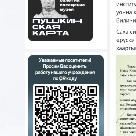
инстит
уонна 
билиһи
Саха с
өрүскэ 
хаарты