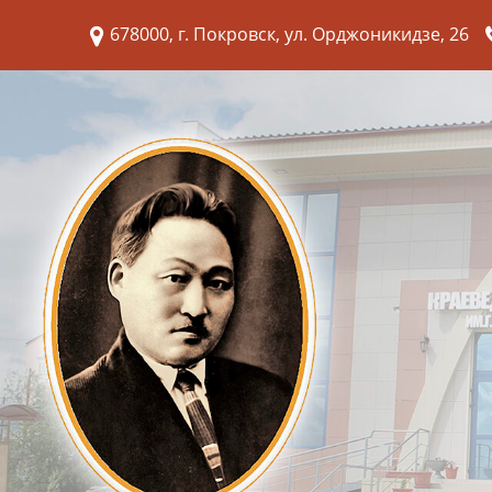
678000, г. Покровск, ул. Орджоникидзе, 26