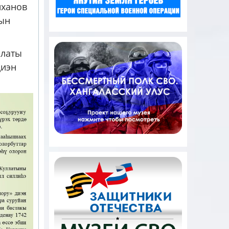
иханов
ын
ллаты
диэн