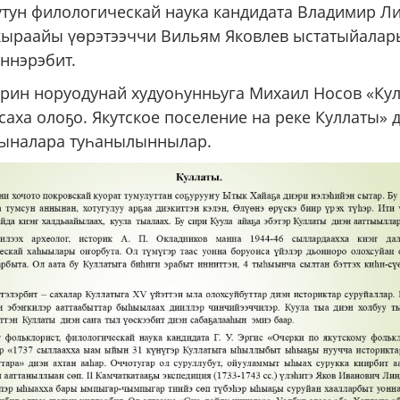
утун филологическай наука кандидата Владимир Л
кыраайы үөрэтээччи Вильям Яковлев ыстатыйалар
ннэрэбит.
ирин норуодунай худуоһунньуга Михаил Носов «Ку
саха олоҕо. Якутское поселение на реке Куллаты» 
ыналара туһанылыннылар.