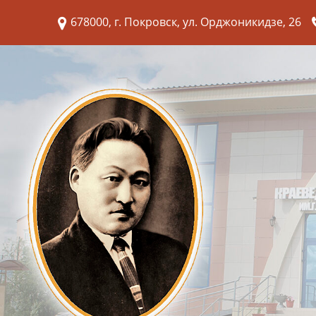
678000, г. Покровск, ул. Орджоникидзе, 26