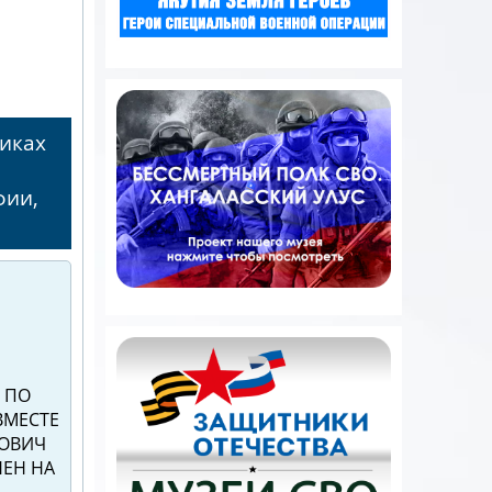
никах
фии,
 ПО
ВМЕСТЕ
РОВИЧ
ЕН НА