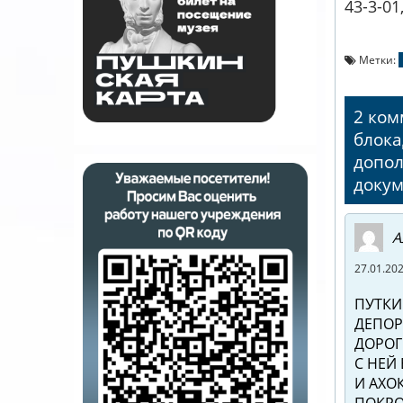
43-3-01
Метки:
2 ком
блока
допол
докум
А
27.01.202
ПУТКИ
ДЕПОР
ДОРОГ
С НЕЙ
И АХО