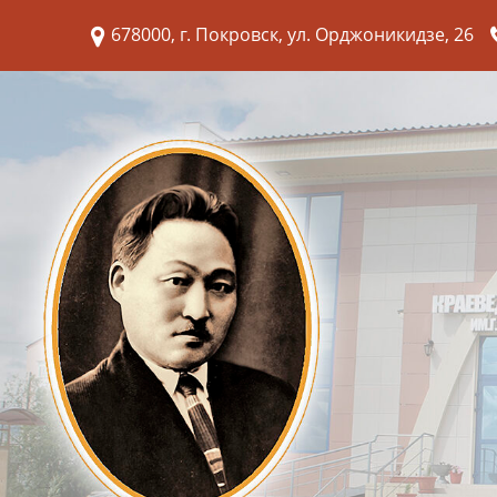
678000, г. Покровск, ул. Орджоникидзе, 26