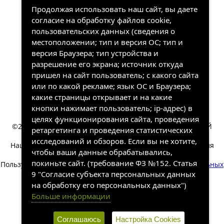
Продолжая использовать наш сайт, вы даете
согласие на обработку файлов cookie,
пользовательских данных (сведения о
местоположении; тип и версия ОС; тип и
версия Браузера; тип устройства и
разрешение его экрана; источник откуда
пришел на сайт пользователь; с какого сайта
или по какой рекламе; язык ОС и Браузера;
какие страницы открывает и на какие
кнопки нажимает пользователь; ip-адрес) в
целях функционирования сайта, проведения
©2022-2026, «ХАНГАЛАССКИЙ УЛУСНЫЙ КРАЕВЕДЧЕСКИЙ
ретаргетинга и проведения статистических
МУЗЕЙ». Все права защищены.
исследований и обзоров. Если вы не хотите,
Наш сайт собирает информацию, которая необходима для
чтобы ваши данные обрабатывались,
работы сайта.
покиньте сайт. (требование ФЗ №152. Статья
Пользуясь сайтом вы соглашаетесь на обработку
персональных
данных
.
9 "Согласие субъекта персональных данных
на обработку его персональных данных")
Разработка и техническая
Больше информации
поддержка сайта
SakhaSite.ru
Соглашаюсь
Настройка Cookies