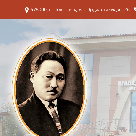
678000, г. Покровск, ул. Орджоникидзе, 26