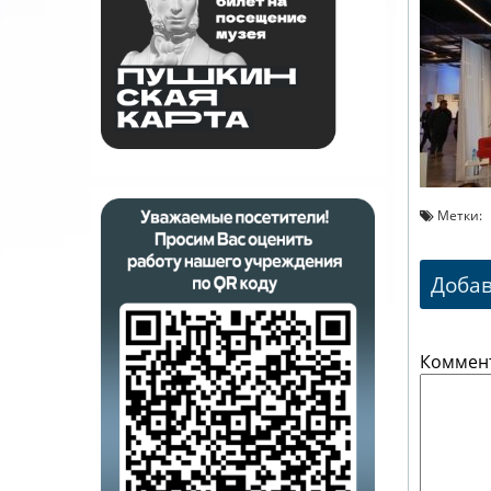
Метки:
Доба
Коммен