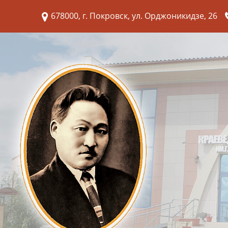
678000, г. Покровск, ул. Орджоникидзе, 26