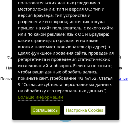
пользовательских данных (сведения о
местоположении; тип и версия ОС; тип и
версия Браузера; тип устройства и
разрешение его экрана; источник откуда
пришел на сайт пользователь; с какого сайта
или по какой рекламе; язык ОС и Браузера;
какие страницы открывает и на какие
кнопки нажимает пользователь; ip-адрес) в
целях функционирования сайта, проведения
©2022-2026, «ХАНГАЛАССКИЙ УЛУСНЫЙ КРАЕВЕДЧЕСКИЙ
ретаргетинга и проведения статистических
МУЗЕЙ». Все права защищены.
исследований и обзоров. Если вы не хотите,
Наш сайт собирает информацию, которая необходима для
чтобы ваши данные обрабатывались,
работы сайта.
покиньте сайт. (требование ФЗ №152. Статья
Пользуясь сайтом вы соглашаетесь на обработку
персональных
данных
.
9 "Согласие субъекта персональных данных
на обработку его персональных данных")
Разработка и техническая
Больше информации
поддержка сайта
SakhaSite.ru
Соглашаюсь
Настройка Cookies