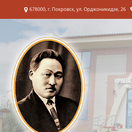
678000, г. Покровск, ул. Орджоникидзе, 26