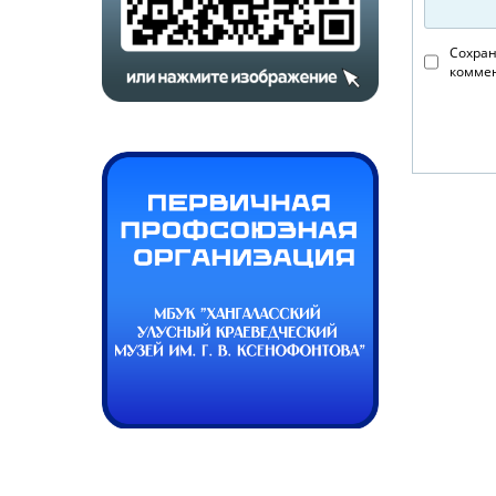
Сохран
коммен