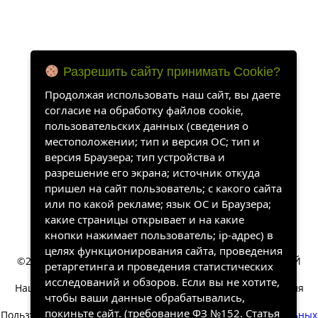
Разрешить сайту принимать Cookie?
Продолжая использовать наш сайт, вы даете
согласие на обработку файлов cookie,
пользовательских данных (сведения о
местоположении; тип и версия ОС; тип и
версия Браузера; тип устройства и
разрешение его экрана; источник откуда
пришел на сайт пользователь; с какого сайта
или по какой рекламе; язык ОС и Браузера;
какие страницы открывает и на какие
кнопки нажимает пользователь; ip-адрес) в
целях функционирования сайта, проведения
©2022-2026, «ХАНГАЛАССКИЙ УЛУСНЫЙ КРАЕВЕДЧЕСКИЙ
ретаргетинга и проведения статистических
МУЗЕЙ». Все права защищены.
исследований и обзоров. Если вы не хотите,
Наш сайт собирает информацию, которая необходима для
чтобы ваши данные обрабатывались,
работы сайта.
покиньте сайт. (требование ФЗ №152. Статья
Пользуясь сайтом вы соглашаетесь на обработку
персональных