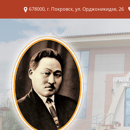
678000, г. Покровск, ул. Орджоникидзе, 26