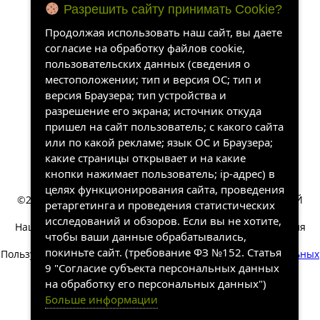
Разрешить сайту принимать Cookie?
Продолжая использовать наш сайт, вы даете
согласие на обработку файлов cookie,
пользовательских данных (сведения о
местоположении; тип и версия ОС; тип и
версия Браузера; тип устройства и
разрешение его экрана; источник откуда
пришел на сайт пользователь; с какого сайта
или по какой рекламе; язык ОС и Браузера;
какие страницы открывает и на какие
кнопки нажимает пользователь; ip-адрес) в
целях функционирования сайта, проведения
©2022-2026, «ХАНГАЛАССКИЙ УЛУСНЫЙ КРАЕВЕДЧЕСКИЙ
ретаргетинга и проведения статистических
МУЗЕЙ». Все права защищены.
исследований и обзоров. Если вы не хотите,
Наш сайт собирает информацию, которая необходима для
чтобы ваши данные обрабатывались,
работы сайта.
покиньте сайт. (требование ФЗ №152. Статья
Пользуясь сайтом вы соглашаетесь на обработку
персональных
9 "Согласие субъекта персональных данных
данных
.
на обработку его персональных данных")
Разработка и техническая
Больше информации
поддержка сайта
SakhaSite.ru