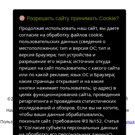
Разрешить сайту принимать Cookie?
Продолжая использовать наш сайт, вы даете
согласие на обработку файлов cookie,
пользовательских данных (сведения о
местоположении; тип и версия ОС; тип и
версия Браузера; тип устройства и
разрешение его экрана; источник откуда
пришел на сайт пользователь; с какого сайта
или по какой рекламе; язык ОС и Браузера;
какие страницы открывает и на какие
кнопки нажимает пользователь; ip-адрес) в
целях функционирования сайта, проведения
©2022-2026, «ХАНГАЛАССКИЙ УЛУСНЫЙ КРАЕВЕДЧЕСКИЙ
ретаргетинга и проведения статистических
МУЗЕЙ». Все права защищены.
исследований и обзоров. Если вы не хотите,
Наш сайт собирает информацию, которая необходима для
чтобы ваши данные обрабатывались,
работы сайта.
покиньте сайт. (требование ФЗ №152. Статья
Пользуясь сайтом вы соглашаетесь на обработку
персональных
9 "Согласие субъекта персональных данных
данных
.
на обработку его персональных данных")